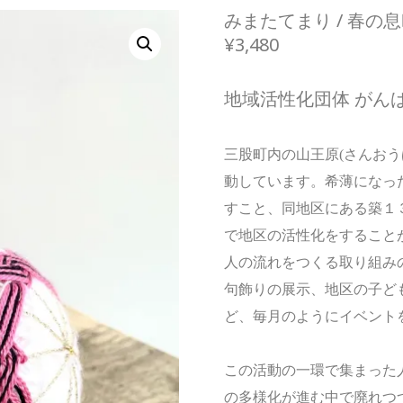
みまたてまり / 春の
¥
3,480
地域活性化団体 がん
三股町内の山王原(さんお
動しています。希薄になっ
すこと、同地区にある築１
で地区の活性化をすること
人の流れをつくる取り組み
句飾りの展示、地区の子ど
ど、毎月のように
イベント
この活動の一環で集まった
の多様化が進む中で廃れつ