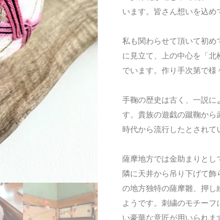
います。皆さん想いを込め
私も関わらせて頂いて初め
に見立て、上の中心を「北
でいます。作り手次第で様
手鞠の歴史は古く、一説に
す。貴族の遊戯の蹴鞠から
時代から流行したとされて
薩摩地方では金助まりとし
隣に天井から吊り下げて飾
の地方独特の薩摩雛、押し
ようです。刺繍のモチーフ
い豪華な意匠が用いられま