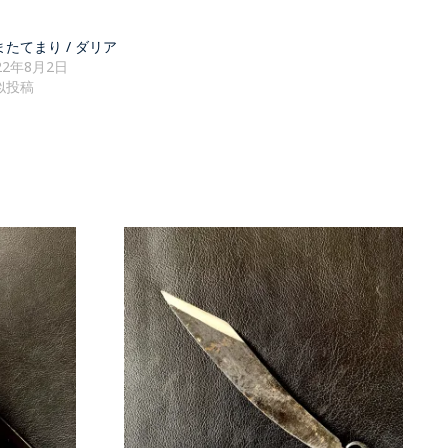
またてまり / ダリア
22年8月2日
似投稿