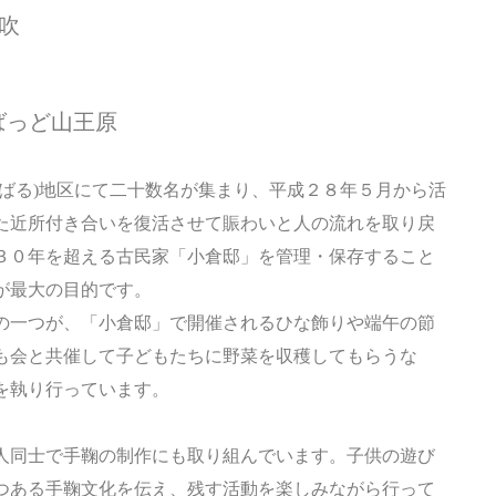
息吹
ばっど山王原
うばる)地区にて二十数名が集まり、平成２８年５月から活
た近所付き合いを復活させて賑わいと人の流れを取り戻
３０年を超える古民家「小倉邸」を管理・保存すること
が最大の目的です。
の一つが、「小倉邸」で開催されるひな飾りや端午の節
も会と共催して子どもたちに野菜を収穫してもらうな
を執り行っています。
人同士で手鞠の制作にも取り組んでいます。子供の遊び
つある手鞠文化を伝え、残す活動を楽しみながら行って