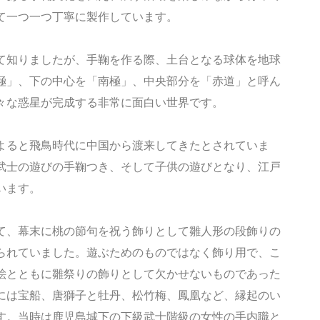
て一つ一つ丁寧に製作しています。
て知りましたが、手鞠を作る際、土台となる球体を地球
極」、下の中心を「南極」、中央部分を「赤道」と呼ん
々な惑星が完成する非常に面白い世界です。
よると飛鳥時代に中国から渡来してきたとされていま
武士の遊びの手鞠つき、そして子供の遊びとなり、江戸
います。
て、幕末に桃の節句を祝う飾りとして雛人形の段飾りの
られていました。遊ぶためのものではなく飾り用で、こ
絵とともに雛祭りの飾りとして欠かせないものであった
には宝船、唐獅子と牡丹、松竹梅、鳳凰など、縁起のい
す。当時は鹿児島城下の下級武士階級の女性の手内職と