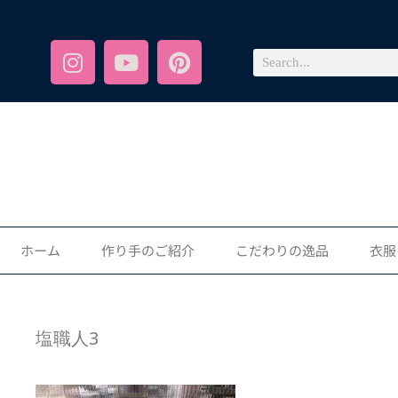
ホーム
作り手のご紹介
こだわりの逸品
衣服
塩職人3